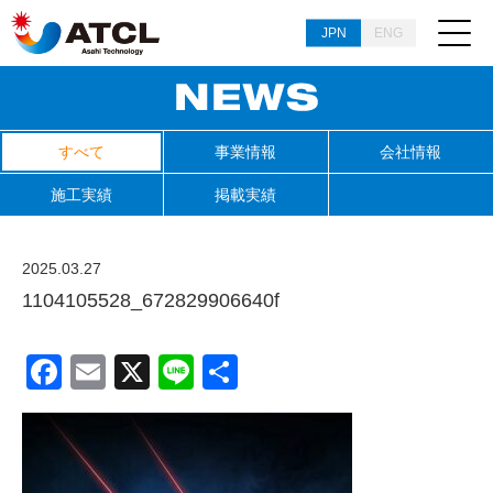
JPN
ENG
すべて
事業情報
会社情報
施工実績
掲載実績
2025.03.27
1104105528_672829906640f
Facebook
Email
X
Line
共
有