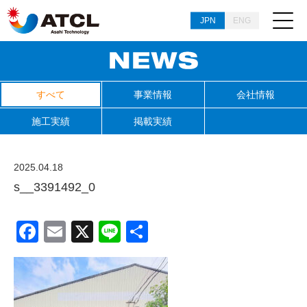
JPN
ENG
すべて
事業情報
会社情報
施工実績
掲載実績
2025.04.18
s__3391492_0
Facebook
Email
X
Line
共
有