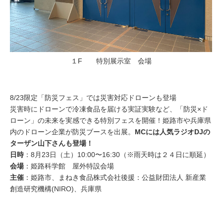
１F 特別展示室 会場
8/23限定「防災フェス」では災害対応ドローンも登場
災害時にドローンで冷凍食品を届ける実証実験など、「防災×ド
ローン」の未来を実感できる特別フェスを開催！姫路市や兵庫県
内のドローン企業が防災ブースを出展。
MCには人気ラジオDJの
ターザン山下さんも登場！
日時
：8月23日（土）10:00〜16:30（※雨天時は２４日に順延）
会場
：姫路科学館 屋外特設会場
主催
：姫路市、まねき食品株式会社後援：公益財団法人 新産業
創造研究機構(NIRO)、兵庫県