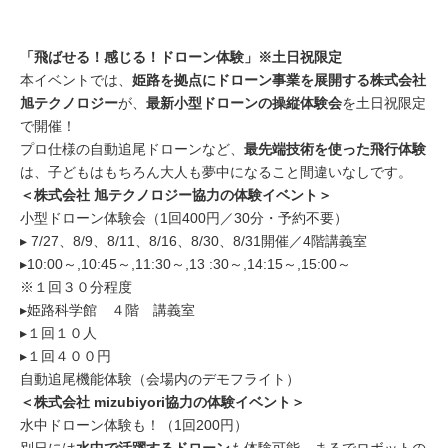
「飛ばせる！感じる！ドローン体験」※土日祝限定
本イベントでは、
姫路を拠点にドローン事業を展開する株式会社
旭テクノロジー
が、
最新小型ドローンの操縦体験会
を土日祝限定
で開催！
プロ仕様の自動追尾ドローンなど、
最先端技術を使った飛行体験
は、子どもはもちろん大人も夢中になること間違いなしです。
＜株式会社 旭テクノロジー協力の体験イベント＞
小型ドローン体験会（1回400円／30分・予約不要）
▸ 7/27、8/9、8/11、8/16、8/30、8/31開催／4階講義室
▸10:00～,10:45～,11:30～,13 :30～,14:15～,15:00～
※１回３０分程度
▸姫路科学館 ４階 講義室
▸１回１０人
▸１回４００円
自動追尾機能体験（会場内のデモフライト）
＜株式会社 mizubiyori協力の体験イベント＞
水中ドローン体験も！（1回200円）