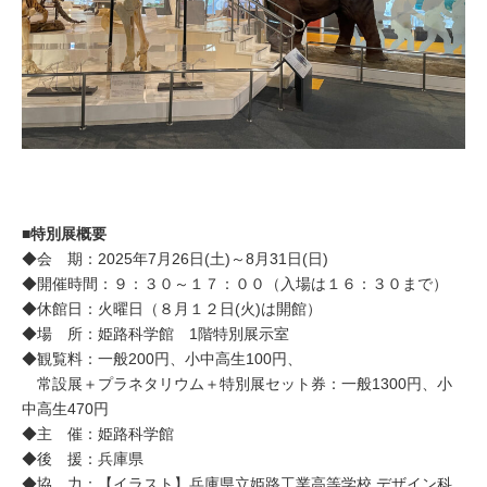
■特別展概要
◆会 期：2025年7月26日(土)～8月31日(日)
◆開催時間：９：３０～１７：００（入場は１６：３０まで）
◆休館日：火曜日（８月１２日(火)は開館）
◆場 所：姫路科学館 1階特別展示室
◆観覧料：一般200円、小中高生100円、
常設展＋プラネタリウム＋特別展セット券：一般1300円、小
中高生470円
◆主 催：姫路科学館
◆後 援：兵庫県
◆協 力：【イラスト】兵庫県立姫路工業高等学校 デザイン科