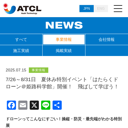
JPN
ENG
すべて
事業情報
会社情報
施工実績
掲載実績
2025.07.15
事業情報
7/26～8/31日 夏休み特別イベント「はたらくド
ローン＠姫路科学館」開催！ 飛ばして学ぼう！
Facebook
Email
X
Line
共
有
ドローンってこんなにすごい！操縦・防災・最先端がわかる特別
展