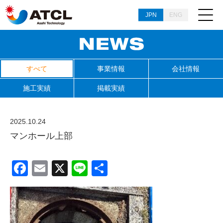
JPN
ENG
すべて
事業情報
会社情報
施工実績
掲載実績
2025.10.24
マンホール上部
Facebook
Email
X
Line
共
有