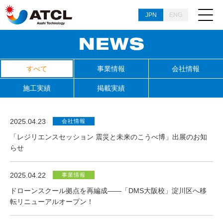
JPN
ENG
すべて
事業情報
会社情報
施工実績
掲載実績
2025.04.23
会社情報
「レジリエンスセッション 震災と未来のこうべ博」出展のお知
らせ
2025.04.22
事業情報
ドローンスクール拠点を再編成――「DMS大阪校」淀川区へ移
転リニューアルオープン！